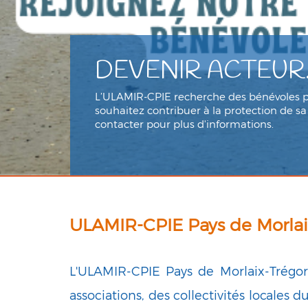
DEVENIR ACTEUR.I
L’ULAMIR-CPIE recherche des bénévoles pou
souhaitez contribuer à la protection de sa
contacter pour plus d'informations.
ULAMIR-CPIE Pays de Morlai
L'ULAMIR-CPIE Pays de Morlaix-Trégor 
associations, des collectivités locales