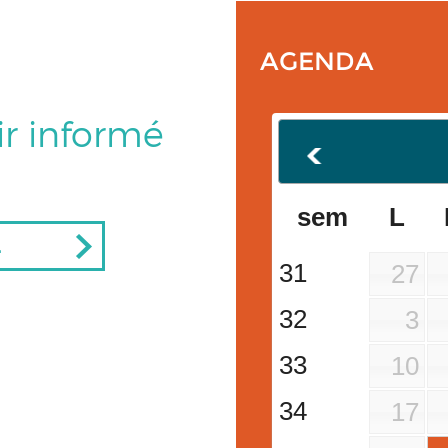
AGENDA
ir informé
sem
L
L
31
27
32
3
33
10
34
17