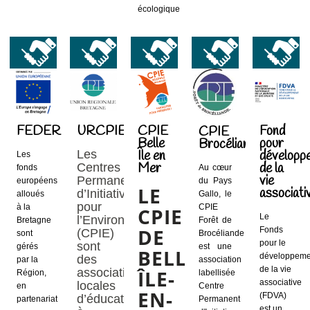
écologique
FEDER
URCPIE
CPIE
Fond
CPIE
Belle
pour
Brocéliande
Les
Île en
développ
Les
Mer
de la
Centres
fonds
Au cœur
vie
Permanents
européens
du Pays
LE
associati
d’Initiatives
alloués
Gallo, le
pour
à la
CPIE
CPIE
Le
l’Environnement
Bretagne
Forêt de
DE
Fonds
(CPIE)
sont
Brocéliande
pour le
sont
gérés
est une
BELLE-
développeme
des
par la
association
de la vie
associations
ÎLE-
Région,
labellisée
associative
locales
en
Centre
EN-
(FDVA)
d’éducations
partenariat
Permanent
est un