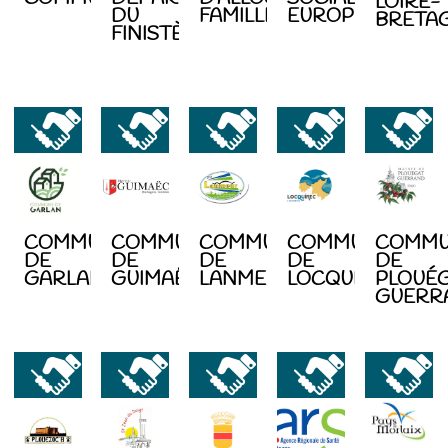
LOIRE-
DU
FAMILLIALES
EUROPÉEN
BRETA
FINISTÈRE
COMMUNE
COMMUNE
COMMUNE
COMMUNE
COMM
DE
DE
DE
DE
DE
GARLAN
GUIMAËC
LANMEUR
LOCQUIREC
PLOUÉ
GUERR