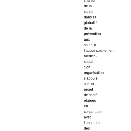
champ
de la
santé
dans sa
globalité,
de la
prévention
aux
soins, à
l’accompagnement
médico-
social.
Son
organisation
s’appuie
sur un
projet
de santé
élaboré
en
concertation
avec
l’ensemble
des