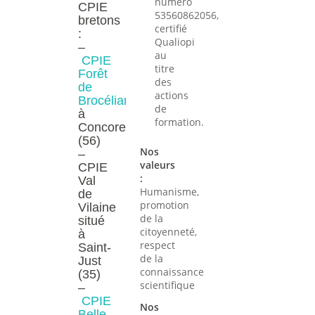
numéro
CPIE
53560862056,
bretons
certifié
:
Qualiopi
–
au
CPIE
titre
Forêt
des
de
actions
Brocéliande
situé
de
à
formation.
Concoret
(56)
Nos
–
valeurs
CPIE
:
Val
Humanisme,
de
promotion
Vilaine
de la
situé
citoyenneté,
à
respect
Saint-
de la
Just
connaissance
(35)
scientifique
–
CPIE
Nos
Belle-