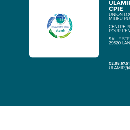
ULAMI
CPIE
UNION LO
MILIEU R
CENTRE P
POUR L'E
SALLE ST
29620 LA
02.98.67.51
ULAMIR@