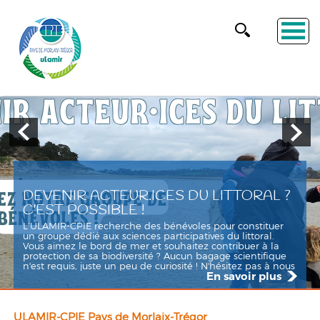
DEVENIR ACTEUR.ICES DU LITTORAL ?
C'EST POSSIBLE !
L’ULAMIR-CPIE recherche des bénévoles pour constituer
un groupe dédié aux sciences participatives du littoral.
Vous aimez le bord de mer et souhaitez contribuer à la
protection de sa biodiversité ? Aucun bagage scientifique
n'est requis, juste un peu de curiosité ! N'hésitez pas à nous
En savoir plus
contacter pour plus d'informations.
ULAMIR-CPIE Pays de Morlaix-Trégor