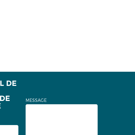
L DE
ADE
MESSAGE
E