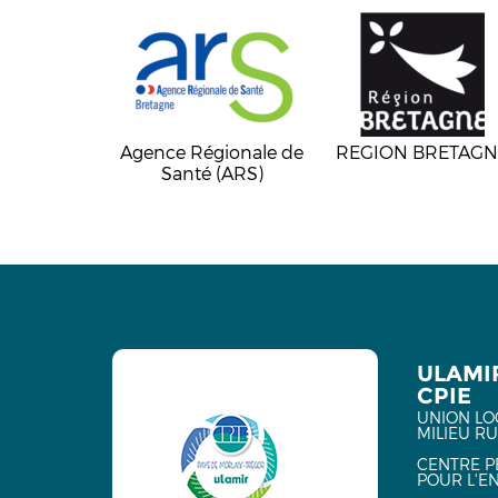
Agence Régionale de
REGION BRETAGN
Santé (ARS)
ULAMI
CPIE
UNION LO
MILIEU R
CENTRE P
POUR L'E