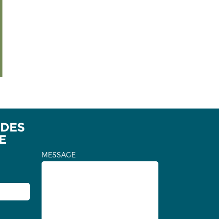
 DES
E
MESSAGE