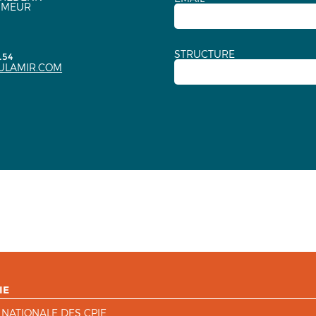
NMEUR
STRUCTURE
.54
ULAMIR.COM
IE
 NATIONALE DES CPIE