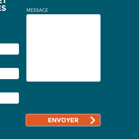
ET
ES
MESSAGE