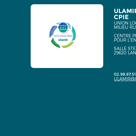
ULAMI
CPIE
UNION LO
MILIEU R
CENTRE P
POUR L'E
SALLE ST
29620 LA
02.98.67.51
ULAMIR@