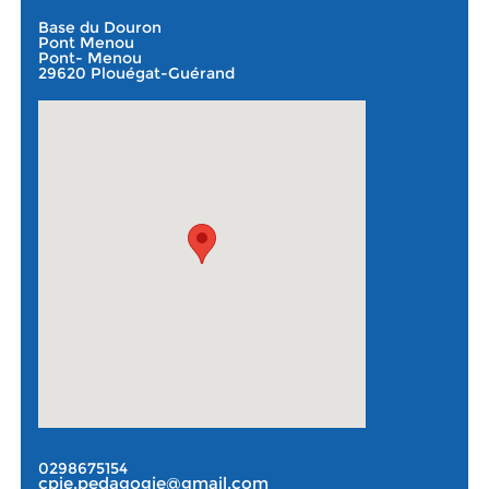
Base du Douron
Pont Menou
Pont- Menou
29620 Plouégat-Guérand
0298675154
cpie.pedagogie@gmail.com