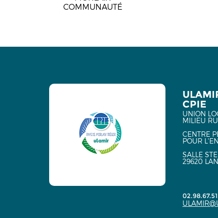
COMMUNAUTÉ
ULAMI
CPIE
UNION LO
MILIEU R
CENTRE P
POUR L'E
SALLE ST
29620 LA
02.98.67.51
ULAMIR@