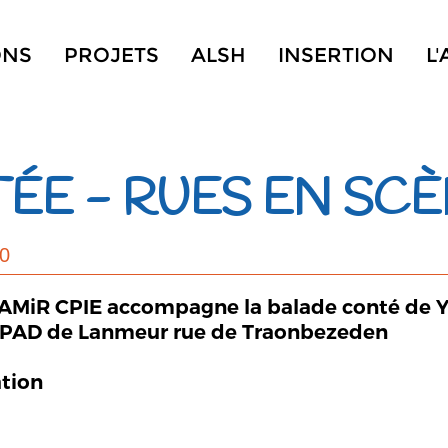
ONS
PROJETS
ALSH
INSERTION
L
ÉE - RUES EN SC
00
ULAMiR CPIE accompagne la balade conté de 
'EHPAD de Lanmeur rue de Traonbezeden
ation