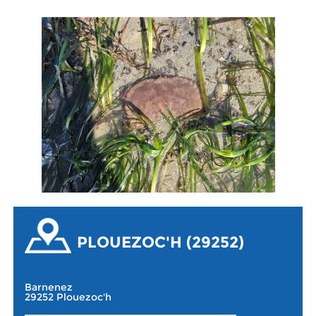
PLOUEZOC'H (29252)
Barnenez
29252 Plouezoc'h