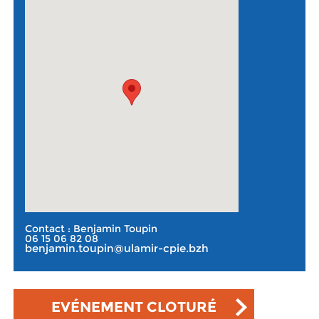
Contact : Benjamin Toupin
06 15 06 82 08
benjamin.toupin@ulamir-cpie.bzh
EVÉNEMENT CLOTURÉ