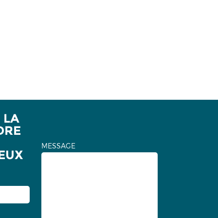
 LA
DRE
MESSAGE
EUX