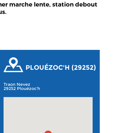
rner marche lente, station debout
us.
PLOUÉZOC'H (29252)
Traon Nevez
29252 Plouézoc'h